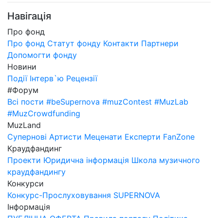
Навігація
Про фонд
Про фонд
Статут фонду
Контакти
Партнери
Допомогти фонду
Новини
Події
Інтерв`ю
Рецензії
#Форум
Всі пости
#beSupernova
#muzContest
#MuzLab
#MuzCrowdfunding
MuzLand
Супернові
Артисти
Меценати
Експерти
FanZone
Краудфандинг
Проекти
Юридична інформація
Школа музичного
краудфандингу
Конкурси
Конкурс-Прослуховування SUPERNOVA
Інформація