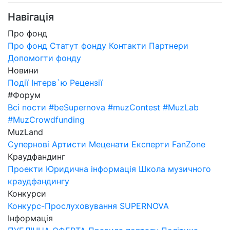
Навігація
Про фонд
Про фонд
Статут фонду
Контакти
Партнери
Допомогти фонду
Новини
Події
Інтерв`ю
Рецензії
#Форум
Всі пости
#beSupernova
#muzContest
#MuzLab
#MuzCrowdfunding
MuzLand
Супернові
Артисти
Меценати
Експерти
FanZone
Краудфандинг
Проекти
Юридична інформація
Школа музичного
краудфандингу
Конкурси
Конкурс-Прослуховування SUPERNOVA
Інформація