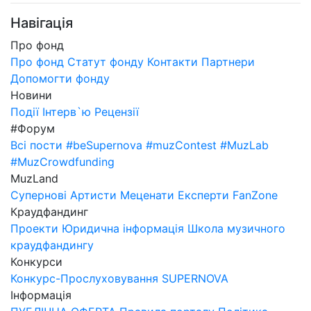
Навігація
Про фонд
Про фонд
Статут фонду
Контакти
Партнери
Допомогти фонду
Новини
Події
Інтерв`ю
Рецензії
#Форум
Всі пости
#beSupernova
#muzContest
#MuzLab
#MuzCrowdfunding
MuzLand
Супернові
Артисти
Меценати
Експерти
FanZone
Краудфандинг
Проекти
Юридична інформація
Школа музичного
краудфандингу
Конкурси
Конкурс-Прослуховування SUPERNOVA
Інформація