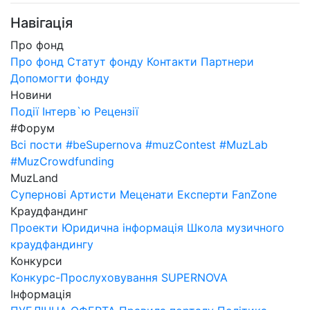
Навігація
Про фонд
Про фонд
Статут фонду
Контакти
Партнери
Допомогти фонду
Новини
Події
Інтерв`ю
Рецензії
#Форум
Всі пости
#beSupernova
#muzContest
#MuzLab
#MuzCrowdfunding
MuzLand
Супернові
Артисти
Меценати
Експерти
FanZone
Краудфандинг
Проекти
Юридична інформація
Школа музичного
краудфандингу
Конкурси
Конкурс-Прослуховування SUPERNOVA
Інформація