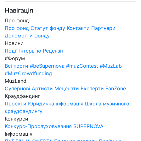
Навігація
Про фонд
Про фонд
Статут фонду
Контакти
Партнери
Допомогти фонду
Новини
Події
Інтерв`ю
Рецензії
#Форум
Всі пости
#beSupernova
#muzContest
#MuzLab
#MuzCrowdfunding
MuzLand
Супернові
Артисти
Меценати
Експерти
FanZone
Краудфандинг
Проекти
Юридична інформація
Школа музичного
краудфандингу
Конкурси
Конкурс-Прослуховування SUPERNOVA
Інформація