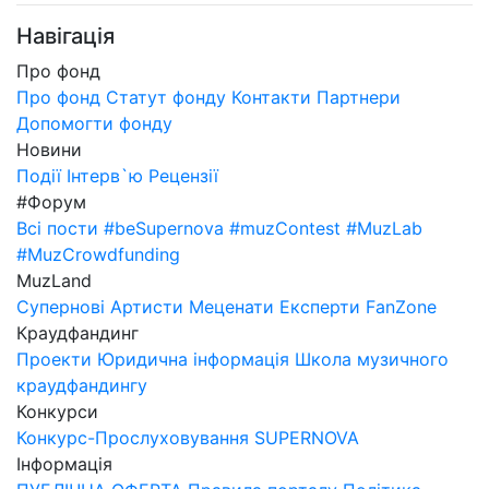
Навігація
Про фонд
Про фонд
Статут фонду
Контакти
Партнери
Допомогти фонду
Новини
Події
Інтерв`ю
Рецензії
#Форум
Всі пости
#beSupernova
#muzContest
#MuzLab
#MuzCrowdfunding
MuzLand
Супернові
Артисти
Меценати
Експерти
FanZone
Краудфандинг
Проекти
Юридична інформація
Школа музичного
краудфандингу
Конкурси
Конкурс-Прослуховування SUPERNOVA
Інформація