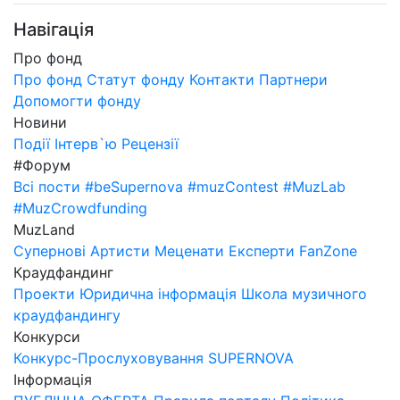
Навігація
Про фонд
Про фонд
Статут фонду
Контакти
Партнери
Допомогти фонду
Новини
Події
Інтерв`ю
Рецензії
#Форум
Всі пости
#beSupernova
#muzContest
#MuzLab
#MuzCrowdfunding
MuzLand
Супернові
Артисти
Меценати
Експерти
FanZone
Краудфандинг
Проекти
Юридична інформація
Школа музичного
краудфандингу
Конкурси
Конкурс-Прослуховування SUPERNOVA
Інформація