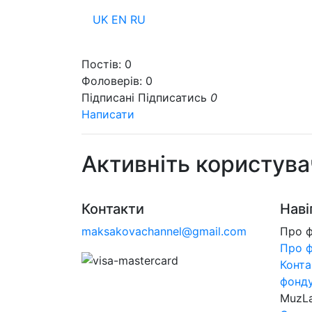
UK
EN
RU
Пр
Постів:
0
Фоловерів:
0
Підписані
Підписатись
0
Написати
Активніть користува
Контакти
Наві
maksakovachannel@gmail.com
Про 
Про 
Конта
фонд
MuzL