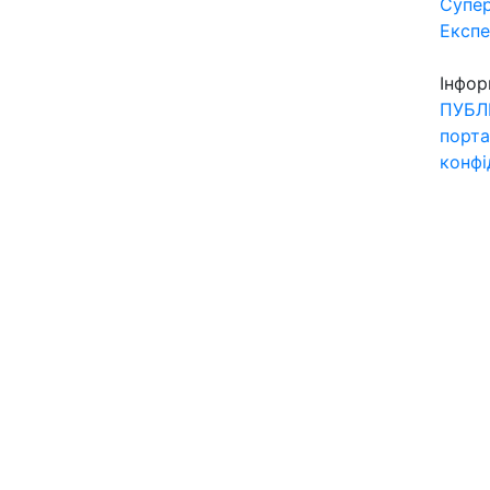
Супер
Експ
Інфор
ПУБЛ
порта
конфі