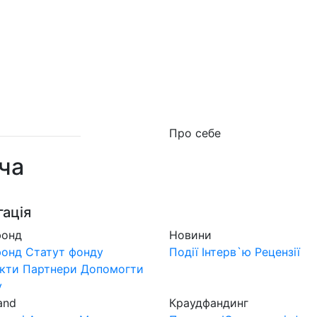
о фонд
Новини
MuzLand
#Форум
Краудфан
Про себе
ча
гація
фонд
Новини
фонд
Статут фонду
Події
Інтерв`ю
Рецензії
кти
Партнери
Допомогти
у
and
Краудфандинг