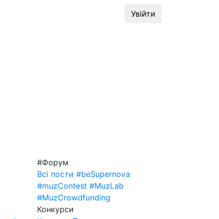
динг
#MuzLab
Конкурси
Увійти
#Форум
Всі пости
#beSupernova
#muzContest
#MuzLab
#MuzCrowdfunding
Конкурси