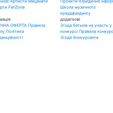
нові
Артисти
Меценати
Проекти
Юридична інфор
ерти
FanZone
Школа музичного
краудфандингу
мація
додаткові
ІЧНА ОФЕРТА
Правила
Згода батьків на участь у
лу
Політика
конкурсі
Правила конкур
денційності
Згода Конкурсанта