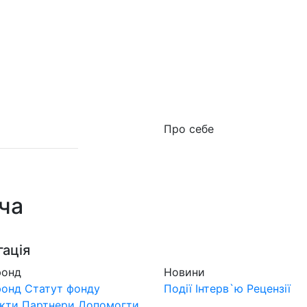
о фонд
Новини
MuzLand
#Форум
Краудфан
Про себе
ча
гація
фонд
Новини
фонд
Статут фонду
Події
Інтерв`ю
Рецензії
кти
Партнери
Допомогти