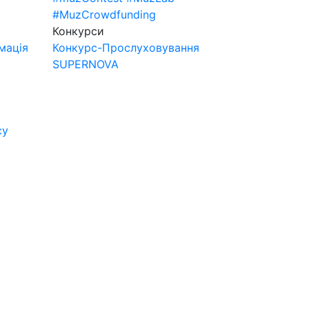
#MuzCrowdfunding
Конкурси
мація
Конкурс-Прослуховування
SUPERNOVA
су