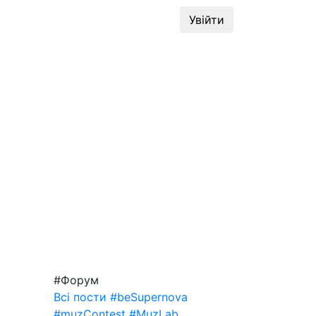
динг
#MuzLab
Конкурси
Увійти
#Форум
Всі пости
#beSupernova
#muzContest
#MuzLab