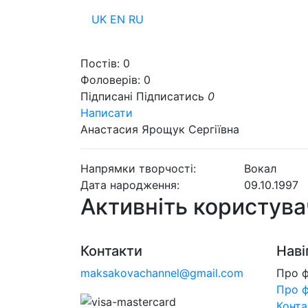
UK
EN
RU
Пр
Постів:
0
Фоловерів:
0
Підписані
Підписатись
0
Написати
Анастасия Ярощук Сергіївна
Напрямки творчості:
Вокал
Дата народження:
09.10.1997
Активніть користува
Контакти
Наві
maksakovachannel@gmail.com
Про 
Про 
Конта