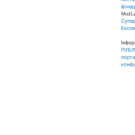
фонд
MuzL
Супер
Експ
Інфор
ПУБЛ
порта
конфі