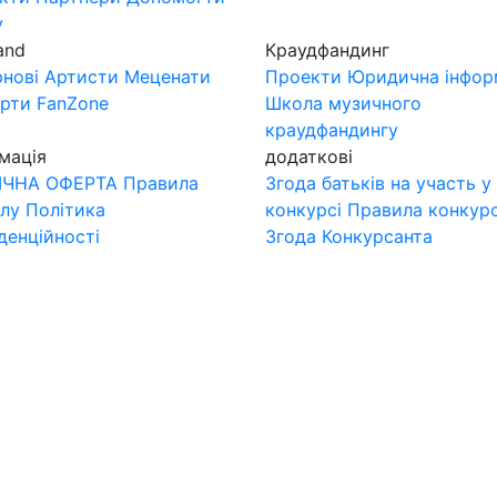
у
and
Краудфандинг
нові
Артисти
Меценати
Проекти
Юридична інфор
ерти
FanZone
Школа музичного
краудфандингу
мація
додаткові
ІЧНА ОФЕРТА
Правила
Згода батьків на участь у
лу
Політика
конкурсі
Правила конкур
денційності
Згода Конкурсанта