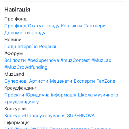
Навігація
Про фонд
Про фонд
Статут фонду
Контакти
Партнери
Допомогти фонду
Новини
Події
Інтерв`ю
Рецензії
#Форум
Всі пости
#beSupernova
#muzContest
#MuzLab
#MuzCrowdfunding
MuzLand
Супернові
Артисти
Меценати
Експерти
FanZone
Краудфандинг
Проекти
Юридична інформація
Школа музичного
краудфандингу
Конкурси
Конкурс-Прослуховування SUPERNOVA
Інформація