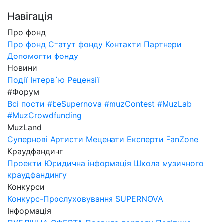
Навігація
Про фонд
Про фонд
Статут фонду
Контакти
Партнери
Допомогти фонду
Новини
Події
Інтерв`ю
Рецензії
#Форум
Всі пости
#beSupernova
#muzContest
#MuzLab
#MuzCrowdfunding
MuzLand
Супернові
Артисти
Меценати
Експерти
FanZone
Краудфандинг
Проекти
Юридична інформація
Школа музичного
краудфандингу
Конкурси
Конкурс-Прослуховування SUPERNOVA
Інформація