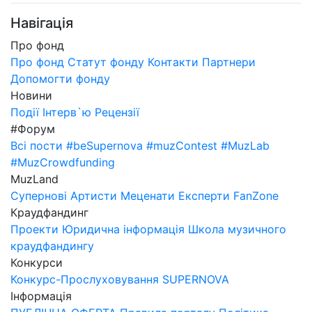
Навігація
Про фонд
Про фонд
Статут фонду
Контакти
Партнери
Допомогти фонду
Новини
Події
Інтерв`ю
Рецензії
#Форум
Всі пости
#beSupernova
#muzContest
#MuzLab
#MuzCrowdfunding
MuzLand
Супернові
Артисти
Меценати
Експерти
FanZone
Краудфандинг
Проекти
Юридична інформація
Школа музичного
краудфандингу
Конкурси
Конкурс-Прослуховування SUPERNOVA
Інформація