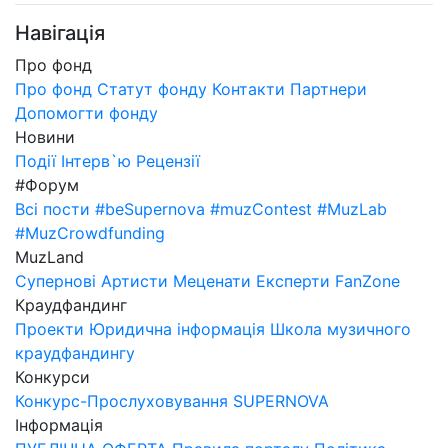
Навігація
Про фонд
Про фонд
Статут фонду
Контакти
Партнери
Допомогти фонду
Новини
Події
Інтерв`ю
Рецензії
#Форум
Всі пости
#beSupernova
#muzContest
#MuzLab
#MuzCrowdfunding
MuzLand
Супернові
Артисти
Меценати
Експерти
FanZone
Краудфандинг
Проекти
Юридична інформація
Школа музичного
краудфандингу
Конкурси
Конкурс-Прослуховування SUPERNOVA
Інформація