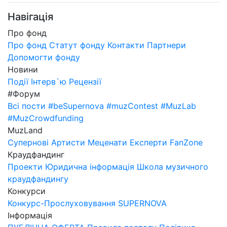
Навігація
Про фонд
Про фонд
Статут фонду
Контакти
Партнери
Допомогти фонду
Новини
Події
Інтерв`ю
Рецензії
#Форум
Всі пости
#beSupernova
#muzContest
#MuzLab
#MuzCrowdfunding
MuzLand
Супернові
Артисти
Меценати
Експерти
FanZone
Краудфандинг
Проекти
Юридична інформація
Школа музичного
краудфандингу
Конкурси
Конкурс-Прослуховування SUPERNOVA
Інформація