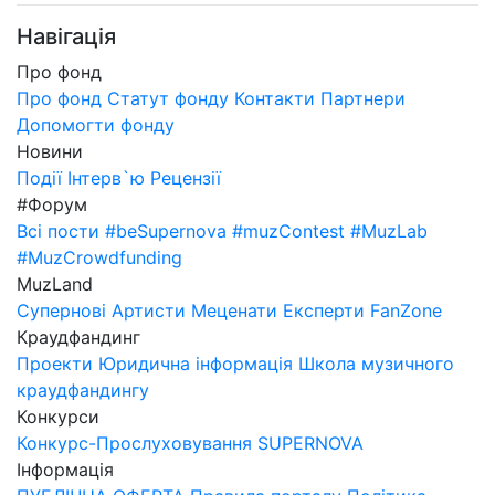
Навігація
Про фонд
Про фонд
Статут фонду
Контакти
Партнери
Допомогти фонду
Новини
Події
Інтерв`ю
Рецензії
#Форум
Всі пости
#beSupernova
#muzContest
#MuzLab
#MuzCrowdfunding
MuzLand
Супернові
Артисти
Меценати
Експерти
FanZone
Краудфандинг
Проекти
Юридична інформація
Школа музичного
краудфандингу
Конкурси
Конкурс-Прослуховування SUPERNOVA
Інформація