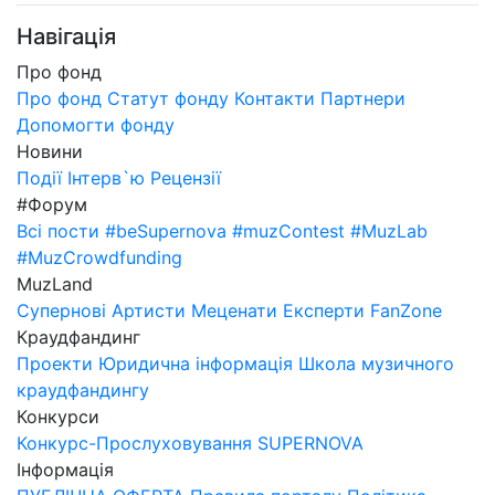
Навігація
Про фонд
Про фонд
Статут фонду
Контакти
Партнери
Допомогти фонду
Новини
Події
Інтерв`ю
Рецензії
#Форум
Всі пости
#beSupernova
#muzContest
#MuzLab
#MuzCrowdfunding
MuzLand
Супернові
Артисти
Меценати
Експерти
FanZone
Краудфандинг
Проекти
Юридична інформація
Школа музичного
краудфандингу
Конкурси
Конкурс-Прослуховування SUPERNOVA
Інформація