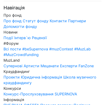
Навігація
Про фонд
Про фонд
Статут фонду
Контакти
Партнери
Допомогти фонду
Новини
Події
Інтерв`ю
Рецензії
#Форум
Всі пости
#beSupernova
#muzContest
#MuzLab
#MuzCrowdfunding
MuzLand
Супернові
Артисти
Меценати
Експерти
FanZone
Краудфандинг
Проекти
Юридична інформація
Школа музичного
краудфандингу
Конкурси
Конкурс-Прослуховування SUPERNOVA
Інформація