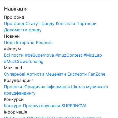
Навігація
Про фонд
Про фонд
Статут фонду
Контакти
Партнери
Допомогти фонду
Новини
Події
Інтерв`ю
Рецензії
#Форум
Всі пости
#beSupernova
#muzContest
#MuzLab
#MuzCrowdfunding
MuzLand
Супернові
Артисти
Меценати
Експерти
FanZone
Краудфандинг
Проекти
Юридична інформація
Школа музичного
краудфандингу
Конкурси
Конкурс-Прослуховування SUPERNOVA
Інформація