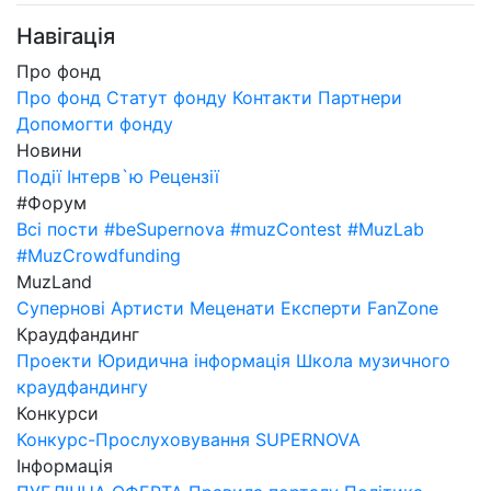
Навігація
Про фонд
Про фонд
Статут фонду
Контакти
Партнери
Допомогти фонду
Новини
Події
Інтерв`ю
Рецензії
#Форум
Всі пости
#beSupernova
#muzContest
#MuzLab
#MuzCrowdfunding
MuzLand
Супернові
Артисти
Меценати
Експерти
FanZone
Краудфандинг
Проекти
Юридична інформація
Школа музичного
краудфандингу
Конкурси
Конкурс-Прослуховування SUPERNOVA
Інформація