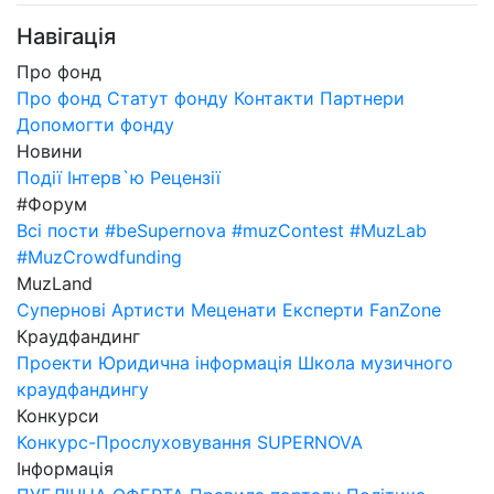
Навігація
Про фонд
Про фонд
Статут фонду
Контакти
Партнери
Допомогти фонду
Новини
Події
Інтерв`ю
Рецензії
#Форум
Всі пости
#beSupernova
#muzContest
#MuzLab
#MuzCrowdfunding
MuzLand
Супернові
Артисти
Меценати
Експерти
FanZone
Краудфандинг
Проекти
Юридична інформація
Школа музичного
краудфандингу
Конкурси
Конкурс-Прослуховування SUPERNOVA
Інформація