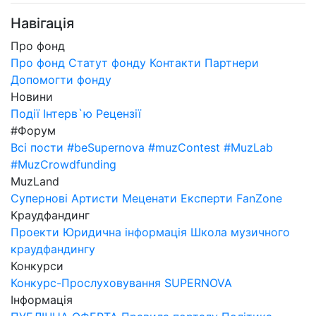
Навігація
Про фонд
Про фонд
Статут фонду
Контакти
Партнери
Допомогти фонду
Новини
Події
Інтерв`ю
Рецензії
#Форум
Всі пости
#beSupernova
#muzContest
#MuzLab
#MuzCrowdfunding
MuzLand
Супернові
Артисти
Меценати
Експерти
FanZone
Краудфандинг
Проекти
Юридична інформація
Школа музичного
краудфандингу
Конкурси
Конкурс-Прослуховування SUPERNOVA
Інформація