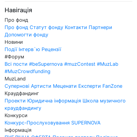
Навігація
Про фонд
Про фонд
Статут фонду
Контакти
Партнери
Допомогти фонду
Новини
Події
Інтерв`ю
Рецензії
#Форум
Всі пости
#beSupernova
#muzContest
#MuzLab
#MuzCrowdfunding
MuzLand
Супернові
Артисти
Меценати
Експерти
FanZone
Краудфандинг
Проекти
Юридична інформація
Школа музичного
краудфандингу
Конкурси
Конкурс-Прослуховування SUPERNOVA
Інформація