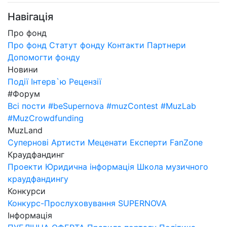
Навігація
Про фонд
Про фонд
Статут фонду
Контакти
Партнери
Допомогти фонду
Новини
Події
Інтерв`ю
Рецензії
#Форум
Всі пости
#beSupernova
#muzContest
#MuzLab
#MuzCrowdfunding
MuzLand
Супернові
Артисти
Меценати
Експерти
FanZone
Краудфандинг
Проекти
Юридична інформація
Школа музичного
краудфандингу
Конкурси
Конкурс-Прослуховування SUPERNOVA
Інформація