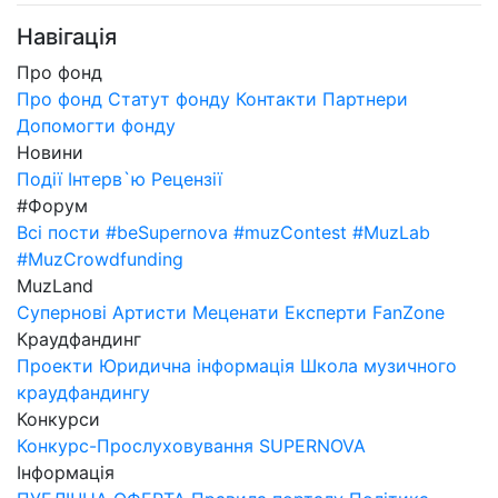
Навігація
Про фонд
Про фонд
Статут фонду
Контакти
Партнери
Допомогти фонду
Новини
Події
Інтерв`ю
Рецензії
#Форум
Всі пости
#beSupernova
#muzContest
#MuzLab
#MuzCrowdfunding
MuzLand
Супернові
Артисти
Меценати
Експерти
FanZone
Краудфандинг
Проекти
Юридична інформація
Школа музичного
краудфандингу
Конкурси
Конкурс-Прослуховування SUPERNOVA
Інформація