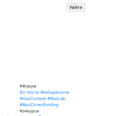
динг
#MuzLab
Конкурси
Увійти
#Форум
Всі пости
#beSupernova
#muzContest
#MuzLab
#MuzCrowdfunding
Конкурси