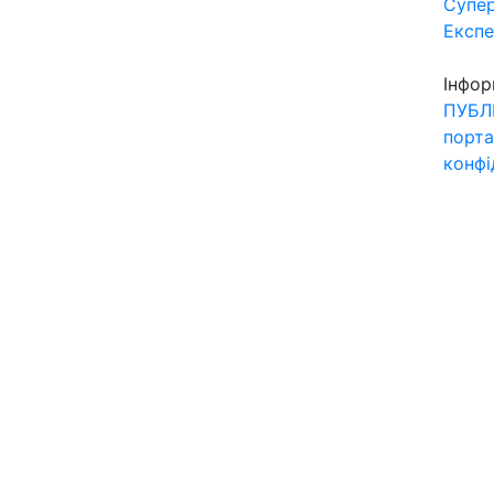
Супер
Експ
Інфор
ПУБЛ
порта
конфі