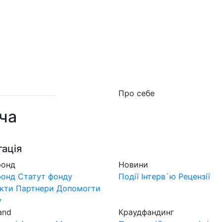
о фонд
Новини
MuzLand
#Форум
Краудфан
Про себе
ча
гація
фонд
Новини
фонд
Статут фонду
Події
Інтерв`ю
Рецензії
кти
Партнери
Допомогти
у
and
Краудфандинг