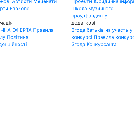
нові
Артисти
Меценати
Проекти
Юридична інфор
ерти
FanZone
Школа музичного
краудфандингу
мація
додаткові
ІЧНА ОФЕРТА
Правила
Згода батьків на участь у
лу
Політика
конкурсі
Правила конкур
денційності
Згода Конкурсанта