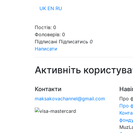
UK
EN
RU
Пр
Постів:
0
Фоловерів:
0
Підписані
Підписатись
0
Написати
Активніть користува
Контакти
Наві
maksakovachannel@gmail.com
Про 
Про 
Конта
фонд
MuzL