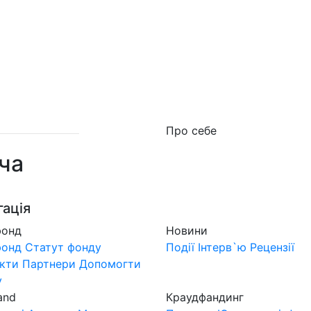
о фонд
Новини
MuzLand
#Форум
Краудфан
Про себе
ча
гація
фонд
Новини
фонд
Статут фонду
Події
Інтерв`ю
Рецензії
кти
Партнери
Допомогти
у
and
Краудфандинг