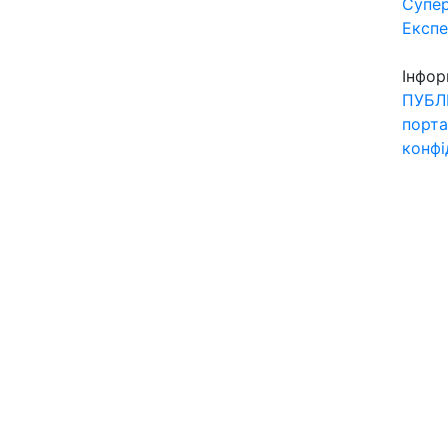
Супер
Експ
Інфор
ПУБЛ
порта
конфі