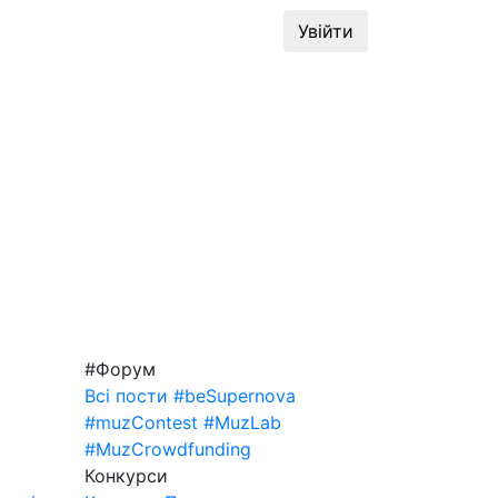
динг
#MuzLab
Конкурси
Увійти
#Форум
Всі пости
#beSupernova
#muzContest
#MuzLab
#MuzCrowdfunding
Конкурси