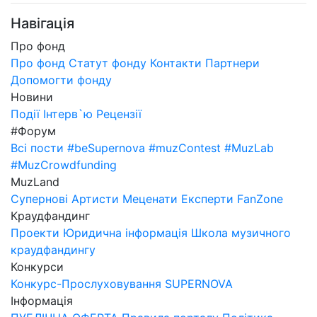
Навігація
Про фонд
Про фонд
Статут фонду
Контакти
Партнери
Допомогти фонду
Новини
Події
Інтерв`ю
Рецензії
#Форум
Всі пости
#beSupernova
#muzContest
#MuzLab
#MuzCrowdfunding
MuzLand
Супернові
Артисти
Меценати
Експерти
FanZone
Краудфандинг
Проекти
Юридична інформація
Школа музичного
краудфандингу
Конкурси
Конкурс-Прослуховування SUPERNOVA
Інформація