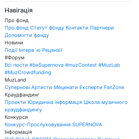
Навігація
Про фонд
Про фонд
Статут фонду
Контакти
Партнери
Допомогти фонду
Новини
Події
Інтерв`ю
Рецензії
#Форум
Всі пости
#beSupernova
#muzContest
#MuzLab
#MuzCrowdfunding
MuzLand
Супернові
Артисти
Меценати
Експерти
FanZone
Краудфандинг
Проекти
Юридична інформація
Школа музичного
краудфандингу
Конкурси
Конкурс-Прослуховування SUPERNOVA
Інформація