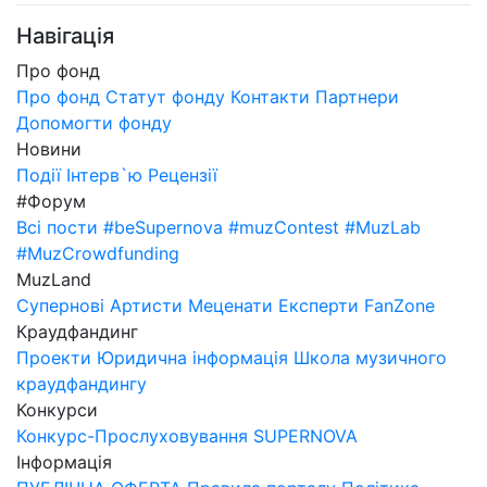
Навігація
Про фонд
Про фонд
Статут фонду
Контакти
Партнери
Допомогти фонду
Новини
Події
Інтерв`ю
Рецензії
#Форум
Всі пости
#beSupernova
#muzContest
#MuzLab
#MuzCrowdfunding
MuzLand
Супернові
Артисти
Меценати
Експерти
FanZone
Краудфандинг
Проекти
Юридична інформація
Школа музичного
краудфандингу
Конкурси
Конкурс-Прослуховування SUPERNOVA
Інформація