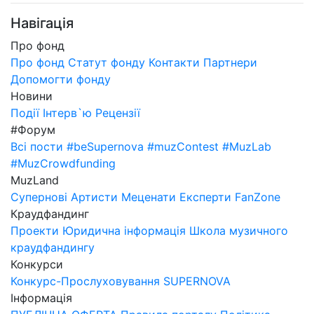
Навігація
Про фонд
Про фонд
Статут фонду
Контакти
Партнери
Допомогти фонду
Новини
Події
Інтерв`ю
Рецензії
#Форум
Всі пости
#beSupernova
#muzContest
#MuzLab
#MuzCrowdfunding
MuzLand
Супернові
Артисти
Меценати
Експерти
FanZone
Краудфандинг
Проекти
Юридична інформація
Школа музичного
краудфандингу
Конкурси
Конкурс-Прослуховування SUPERNOVA
Інформація