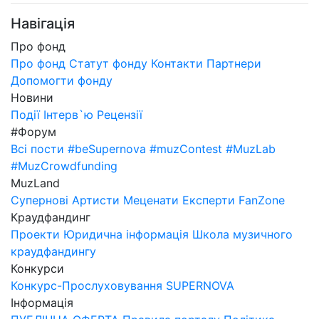
Навігація
Про фонд
Про фонд
Статут фонду
Контакти
Партнери
Допомогти фонду
Новини
Події
Інтерв`ю
Рецензії
#Форум
Всі пости
#beSupernova
#muzContest
#MuzLab
#MuzCrowdfunding
MuzLand
Супернові
Артисти
Меценати
Експерти
FanZone
Краудфандинг
Проекти
Юридична інформація
Школа музичного
краудфандингу
Конкурси
Конкурс-Прослуховування SUPERNOVA
Інформація