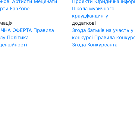
нові
Артисти
Меценати
Проекти
Юридична інфор
ерти
FanZone
Школа музичного
краудфандингу
мація
додаткові
ІЧНА ОФЕРТА
Правила
Згода батьків на участь у
лу
Політика
конкурсі
Правила конкур
денційності
Згода Конкурсанта