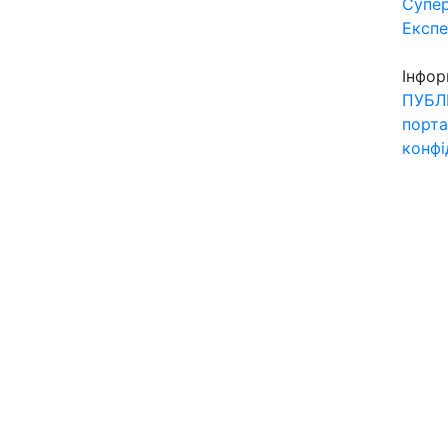
Супер
Експ
Інфор
ПУБЛ
порта
конфі