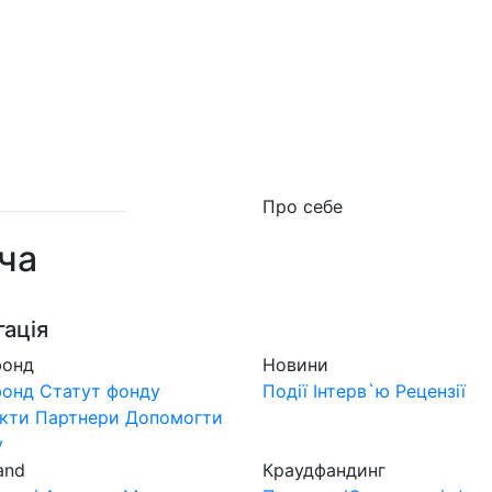
о фонд
Новини
MuzLand
#Форум
Краудфан
Про себе
ча
гація
фонд
Новини
фонд
Статут фонду
Події
Інтерв`ю
Рецензії
кти
Партнери
Допомогти
у
and
Краудфандинг