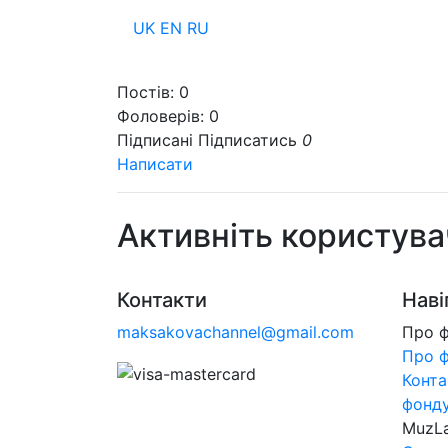
UK
EN
RU
Пр
Постів:
0
Фоловерів:
0
Підписані
Підписатись
0
Написати
Активніть користува
Контакти
Наві
maksakovachannel@gmail.com
Про 
Про 
Конта
фонд
MuzL