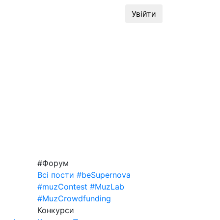
динг
#MuzLab
Конкурси
Увійти
#Форум
Всі пости
#beSupernova
#muzContest
#MuzLab
#MuzCrowdfunding
Конкурси