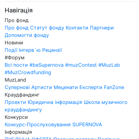
Навігація
Про фонд
Про фонд
Статут фонду
Контакти
Партнери
Допомогти фонду
Новини
Події
Інтерв`ю
Рецензії
#Форум
Всі пости
#beSupernova
#muzContest
#MuzLab
#MuzCrowdfunding
MuzLand
Супернові
Артисти
Меценати
Експерти
FanZone
Краудфандинг
Проекти
Юридична інформація
Школа музичного
краудфандингу
Конкурси
Конкурс-Прослуховування SUPERNOVA
Інформація