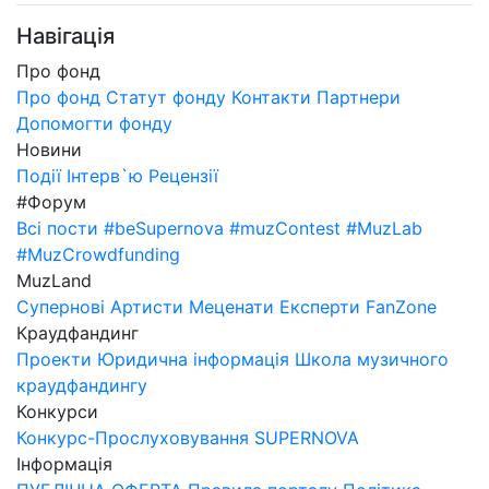
Навігація
Про фонд
Про фонд
Статут фонду
Контакти
Партнери
Допомогти фонду
Новини
Події
Інтерв`ю
Рецензії
#Форум
Всі пости
#beSupernova
#muzContest
#MuzLab
#MuzCrowdfunding
MuzLand
Супернові
Артисти
Меценати
Експерти
FanZone
Краудфандинг
Проекти
Юридична інформація
Школа музичного
краудфандингу
Конкурси
Конкурс-Прослуховування SUPERNOVA
Інформація