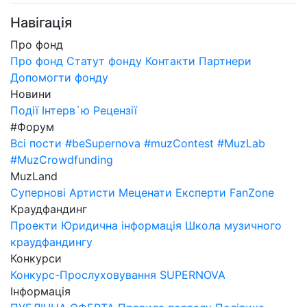
Навігація
Про фонд
Про фонд
Статут фонду
Контакти
Партнери
Допомогти фонду
Новини
Події
Інтерв`ю
Рецензії
#Форум
Всі пости
#beSupernova
#muzContest
#MuzLab
#MuzCrowdfunding
MuzLand
Супернові
Артисти
Меценати
Експерти
FanZone
Краудфандинг
Проекти
Юридична інформація
Школа музичного
краудфандингу
Конкурси
Конкурс-Прослуховування SUPERNOVA
Інформація