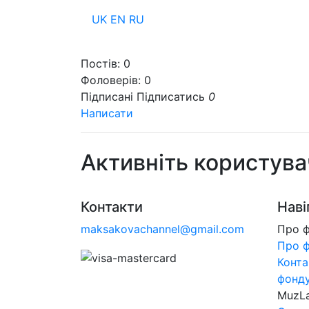
UK
EN
RU
Пр
Постів:
0
Фоловерів:
0
Підписані
Підписатись
0
Написати
Активніть користува
Контакти
Наві
maksakovachannel@gmail.com
Про 
Про 
Конта
фонд
MuzL