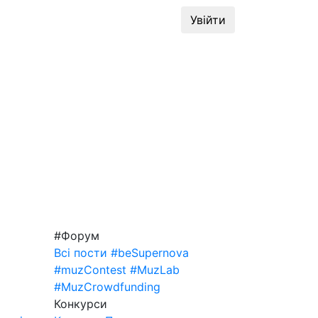
динг
#MuzLab
Конкурси
Увійти
#Форум
Всі пости
#beSupernova
#muzContest
#MuzLab
#MuzCrowdfunding
Конкурси