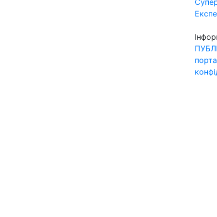
Супер
Експ
Інфор
ПУБЛ
порта
конфі