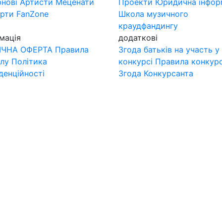
нові
Артисти
Меценати
Проекти
Юридична інфор
ерти
FanZone
Школа музичного
краудфандингу
мація
додаткові
ІЧНА ОФЕРТА
Правила
Згода батьків на участь у
лу
Політика
конкурсі
Правила конкур
денційності
Згода Конкурсанта