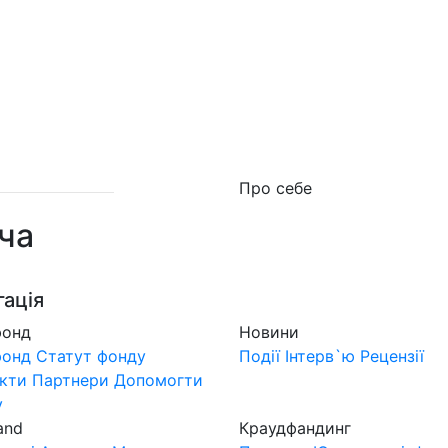
о фонд
Новини
MuzLand
#Форум
Краудфан
Про себе
ча
гація
фонд
Новини
фонд
Статут фонду
Події
Інтерв`ю
Рецензії
кти
Партнери
Допомогти
у
and
Краудфандинг