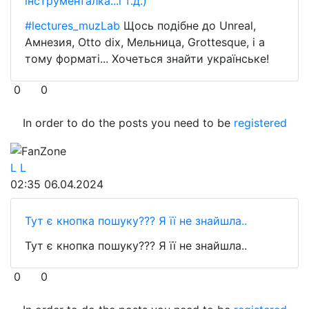
інструменталка...і т.д.)
#lectures_muzLab
Щось подібне до Unreal,
Амнезия, Otto dix, Мельница, Grottesque, і а
тому форматі... Хочеться знайти українське!
0
0
In order to do the posts you need to be
registered
FanZone
L L
02:35
06.04.2024
Тут є кнопка пошуку??? Я її не знайшла..
Тут є кнопка пошуку??? Я її не знайшла..
0
0