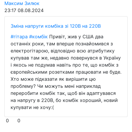
Максим Зилюк
23:17
08.08.2024
Зміна напруги комбіка зі 120В на 220В
#гітара
#комбік
Привіт, жив у США два
останніх роки, там вперше познайомився з
електрогітарою, відповідно всю атрибутику
купував там же, недавно повернувся в Україну
і якось не подумав навіть про те, що комбік з
європейськими розетками працювати не буде.
Хто може підказати як вирішити цю
проблему? Чи можуть мені наприклад
переробити комбік так, щоб він адаптувався
на напругу в 220В, бо комбік хороший, новий
купувати не хочу:(
0
0