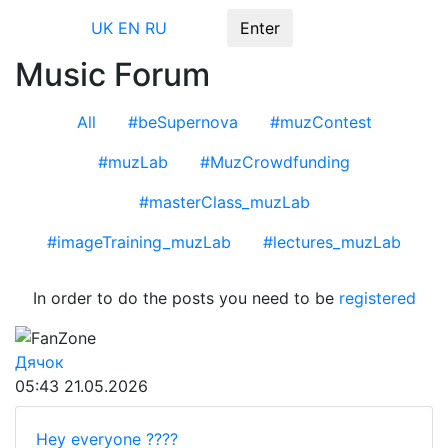
Menu
UK
EN
RU
Enter
Music Forum
All
#beSupernova
#muzContest
#muzLab
#MuzCrowdfunding
#masterClass_muzLab
#imageTraining_muzLab
#lectures_muzLab
In order to do the posts you need to be
registered
FanZone
Дячок
05:43
21.05.2026
Hey everyone ????