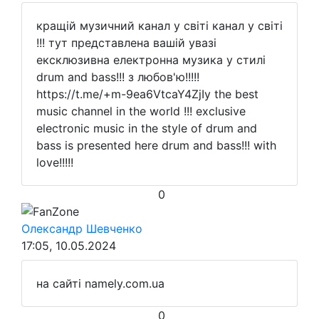
кращій музичний канал у світі канал у світі
!!! тут представлена вашій увазі
ексклюзивна електронна музика у стилі
drum and bass!!! з любов'ю!!!!!
https://t.me/+m-9ea6VtcaY4ZjIy the best
music channel in the world !!! exclusive
electronic music in the style of drum and
bass is presented here drum and bass!!! with
love!!!!!
0
FanZone
Олександр Шевченко
17:05, 10.05.2024
на сайті namely.com.ua
0