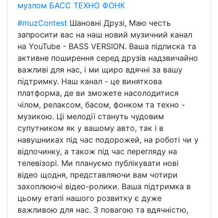
музлом БАСС ТЕХНО ФОНК
#muzContest
Шановні Друзі, Маю честь
запросити вас на наш новий музичний канал
на YouTube - BASS VERSION. Ваша підписка та
активне поширення серед друзів надзвичайно
важливі для нас, і ми щиро вдячні за вашу
підтримку. Наш канал - це виняткова
платформа, де ви зможете насолодитися
чілом, релаксом, басом, фонком та техно -
музикою. Ці мелодії стануть чудовим
супутником як у вашому авто, так і в
навушниках під час подорожей, на роботі чи у
відпочинку, а також під час перегляду на
телевізорі. Ми плануємо публікувати нові
відео щодня, представляючи вам чотири
захоплюючі відео-ролики. Ваша підтримка в
цьому етапі нашого розвитку є дуже
важливою для нас. З повагою та вдячністю,