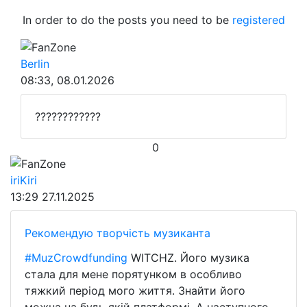
In order to do the posts you need to be
registered
FanZone
Berlin
08:33, 08.01.2026
????????????
0
FanZone
iriKiri
13:29
27.11.2025
Рекомендую творчість музиканта
#MuzCrowdfunding
WITCHZ. Його музика
стала для мене порятунком в особливо
тяжкий період мого життя. Знайти його
можна на будь якій платформі. А наступного