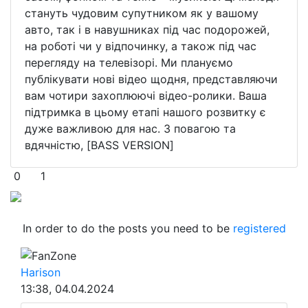
стануть чудовим супутником як у вашому
авто, так і в навушниках під час подорожей,
на роботі чи у відпочинку, а також під час
перегляду на телевізорі. Ми плануємо
публікувати нові відео щодня, представляючи
вам чотири захоплюючі відео-ролики. Ваша
підтримка в цьому етапі нашого розвитку є
дуже важливою для нас. З повагою та
вдячністю, [BASS VERSION]
0
1
In order to do the posts you need to be
registered
FanZone
Harison
13:38, 04.04.2024