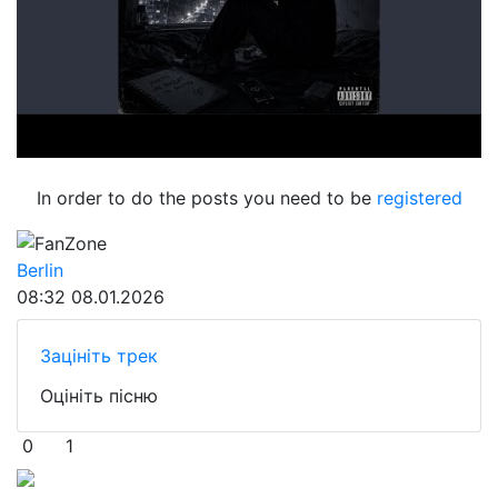
In order to do the posts you need to be
registered
FanZone
Berlin
08:32
08.01.2026
Зацініть трек
Оцініть пісню
0
1