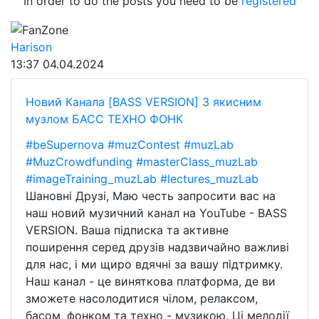
In order to do the posts you need to be
registered
FanZone
Harison
13:37
04.04.2024
Новий Канала [BASS VERSION] З якисним
музлом БАСС ТЕХНО ФОНК
#beSupernova
#muzContest
#muzLab
#MuzCrowdfunding
#masterClass_muzLab
#imageTraining_muzLab
#lectures_muzLab
Шановні Друзі, Маю честь запросити вас на
наш новий музичний канал на YouTube - BASS
VERSION. Ваша підписка та активне
поширення серед друзів надзвичайно важливі
для нас, і ми щиро вдячні за вашу підтримку.
Наш канал - це виняткова платформа, де ви
зможете насолодитися чілом, релаксом,
басом, фонком та техно - музикою. Ці мелодії