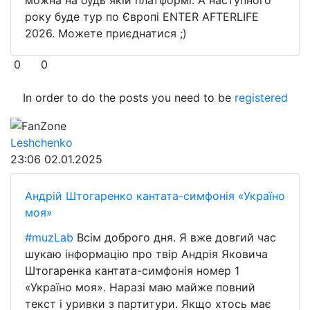
року буде тур по Європі ENTER AFTERLIFE
2026. Можете приєднатися ;)
0
0
In order to do the posts you need to be
registered
FanZone
Leshchenko
23:06
02.01.2025
Андрій Штогаренко кантата-симфонія «Україно
моя»
#muzLab
Всім доброго дня. Я вже довгий час
шукаю інформацію про твір Андрія Яковича
Штогаренка кантата-симфонія номер 1
«Україно моя». Наразі маю майже повний
текст і уривки з партитури. Якщо хтось має