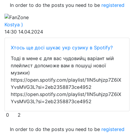
In order to do the posts you need to be
registered
FanZone
Kostya )
14:30
14.04.2024
Хтось ще досі шукає укр сузику в Spotify?
Тоді в мене є для вас чудовийц варіант мій
плейлист допоможе вам в пошуці нової
музики)
https://open.spotify.com/playlist/1lN5uhjzp7Z6iX
YvsMVG3L?si=2eb2358873ce4952
https://open.spotify.com/playlist/1lN5uhjzp7Z6iX
YvsMVG3L?si=2eb2358873ce4952
0
2
In order to do the posts you need to be
registered