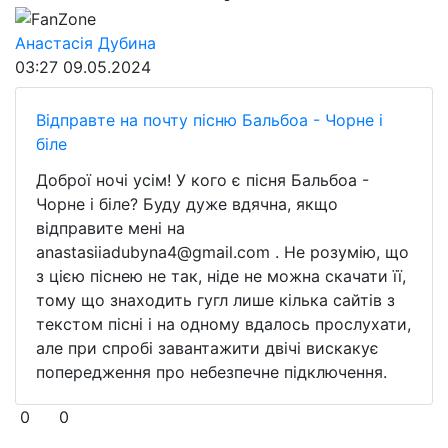
FanZone
Анастасія Дубина
03:27
09.05.2024
Відправте на почту пісню Бальбоа - Чорне і
біле
Доброї ночі усім! У кого є пісня Бальбоа -
Чорне і біле? Буду дуже вдячна, якщо
відправите мені на
anastasiiadubyna4@gmail.com . Не розумію, що
з цією піснею не так, ніде не можна скачати її,
тому що знаходить гугл лише кілька сайтів з
текстом пісні і на одному вдалось прослухати,
але при спробі завантажити двічі вискакує
попередження про небезпечне підключення.
0
0