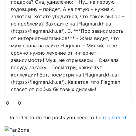
подарка? Она, удивленно: – Ну... на первую
годовщину – пойдет. А на пятую – нужна с
золотом. Хотите убедиться, что такой выбор –
не проблема? Заходите на [Flagman.kh.ua]
(https://flagman.kh.ua/). 3. ***Про зависимость
от интернет-магазинов*** - Жена видит, что
муж снова на сайте Flagman. – Милый, тебе
срочно нужно лечение от интернет-
зависимости! Муж, не отрываясь: – Сначала
посуду закажу... Посмотри, какие тут
коллекции! Вот, посмотри на [Flagman.kh.ua]
(https://flagman.kh.ua/). Кажется, что Flagman
спасет от любых бытовых дилемм!
0
0
In order to do the posts you need to be
registered
FanZone