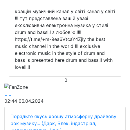
кращій музичний канал у світі канал у світі
!!! тут представлена вашій увазі
ексклюзивна електронна музика у стилі
drum and bass!!! з любов'ю!!!!!
https://t.me/+m-9ea6VtcaY4ZjIy the best
music channel in the world !!! exclusive
electronic music in the style of drum and
bass is presented here drum and bass!!! with
love!!!!!
0
FanZone
L L
02:44
06.04.2024
Порадьте якусь хоошу атмосферну драйвову
рок музику... (Дарк, Блек, індастріал,