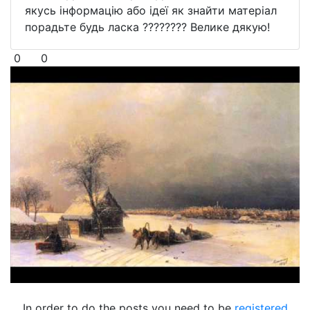
якусь інформацію або ідеї як знайти матеріал
порадьте будь ласка ???????? Велике дякую!
0
0
In order to do the posts you need to be
registered