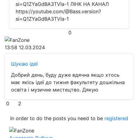
si=Q1ZYaGdBA3TVIa-1 ЛІНК НА КАНАЛ
https://youtube.com/@Bass.version?
si=Q1ZYaGdBA3TVIa-1
0
FanZone
13:58
12.03.2024
Шукаю ідеї
Добрий день, буду дуже вдячна якщо хтось
має якісь ідеї до тижня факультету дошкільна
освіта і музичне мистецтво. Дякую
0
2
In order to do the posts you need to be
registered
FanZone