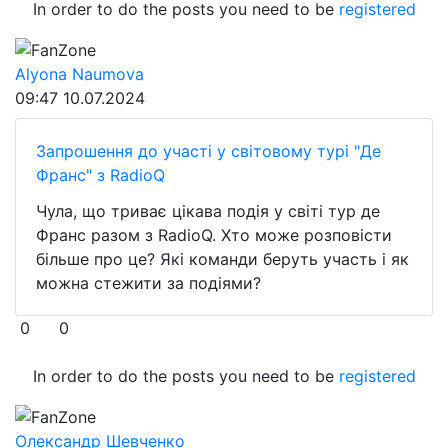
In order to do the posts you need to be
registered
FanZone
Alyona Naumova
09:47
10.07.2024
Запрошення до участі у світовому турі "Де
Франс" з RadioQ
Чула, що триває цікава подія у світі тур де
Франс разом з RadioQ. Хто може розповісти
більше про це? Які команди беруть участь і як
можна стежити за подіями?
0
0
In order to do the posts you need to be
registered
FanZone
Олександр Шевченко