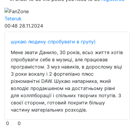
FanZone
Teteruk
00:48
28.11.2024
шукаю людину спробувати в групу)
Мене звати Данило, 30 років, всьо життя хотів
спробувати себе в музиці, але працював
програмістом. З муз навиків, в дорослому віці
3 роки вокалу і 2 фортепіано плюс
різноманітні DAW. Шукаю напарника, який
володіє продакшеном на достатньому рівні
для коллпборації і спільних творчих потугів. З
своєї сторони, готовий покрити більшу
частину матеріальних розходів.
0
0