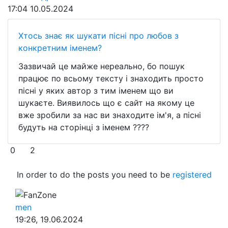
17:04
10.05.2024
Хтось знає як шукати пісні про любов з
конкретним іменем?
Зазвичай це майже нереально, бо пошук
працює по всьому тексту і знаходить просто
пісні у яких автор з тим іменем що ви
шукаєте. Виявилось що є сайт на якому це
вже зробили за нас ви знаходите ім'я, а пісні
будуть на сторінці з іменем ????
0
2
In order to do the posts you need to be
registered
FanZone
men
19:26, 19.06.2024