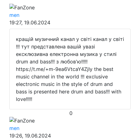
FanZone
men
19:27, 19.06.2024
кращій музичний канал у світі канал у світі
!!! тут представлена вашій увазі
ексклюзивна електронна музика у стилі
drum and bass!!! з любов'ю!!!!!
https://t.me/+m-9ea6VtcaY4ZjIy the best
music channel in the world !!! exclusive
electronic music in the style of drum and
bass is presented here drum and bass!!! with
love!!!!!
0
FanZone
men
19:26, 19.06.2024