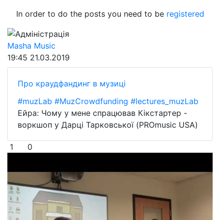
In order to do the posts you need to be
registered
Адміністрація
Masha Music
19:45
21.03.2019
Про краудфандинг в музиці
#muzLab
#MuzCrowdfunding
#lectures_muzLab
Ейра: Чому у мене спрацював Кікстартер -
воркшоп у Дарці Тарковської (PROmusic USA)
1
0