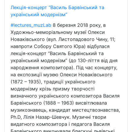
Лекція-концерт “Василь Барвінський та
український модернізм”
#lectures_muzLab
8 березня 2018 року, в
Художньо-меморіальному музеї Олекси
Новаківського (вул. Листопадового Чину, 11;
навпроти Собору Святого Юра) відбулася
лекція-концерт “Василь Барвінський та
український модернізм” (до 130-ліття від дня
народження композитора). Під час концерту,
на експозиції музею Олекси Новаківського
(1872 – 1935), традиції українського
модернізму крізь призму творчості
визначного українського композитора Василя
Барвінського (1888 – 1963) висвітлювала
музикознавець, кандидат мистецтвознавства,
Ph.D, Лілія Назар-Шевчук. Музичні твори
видатного композитора і педагога Василя
Барвінського виконували блискучі львівські