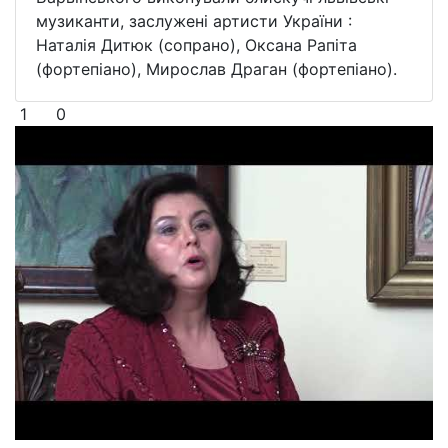
музиканти, заслужені артисти України :
Наталія Дитюк (сопрано), Оксана Рапіта
(фортепіано), Мирослав Драган (фортепіано).
1
0