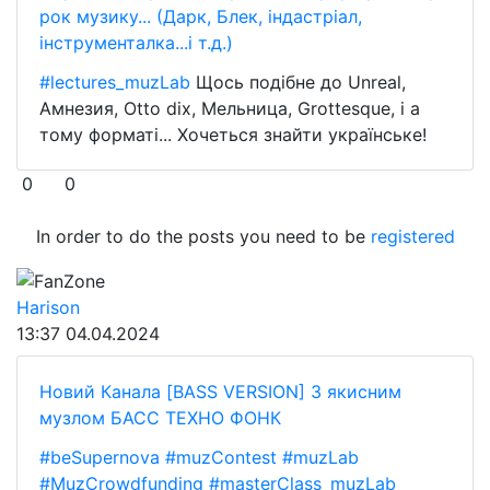
рок музику... (Дарк, Блек, індастріал,
інструменталка...і т.д.)
#lectures_muzLab
Щось подібне до Unreal,
Амнезия, Otto dix, Мельница, Grottesque, і а
тому форматі... Хочеться знайти українське!
0
0
In order to do the posts you need to be
registered
FanZone
Harison
13:37
04.04.2024
Новий Канала [BASS VERSION] З якисним
музлом БАСС ТЕХНО ФОНК
#beSupernova
#muzContest
#muzLab
#MuzCrowdfunding
#masterClass_muzLab