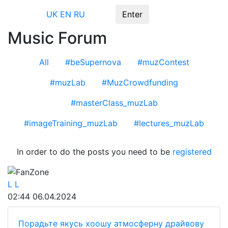
Menu
UK
EN
RU
Enter
Music Forum
All
#beSupernova
#muzContest
#muzLab
#MuzCrowdfunding
#masterClass_muzLab
#imageTraining_muzLab
#lectures_muzLab
In order to do the posts you need to be
registered
FanZone
L L
02:44
06.04.2024
Порадьте якусь хоошу атмосферну драйвову