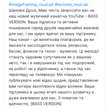
#imageTraining_muzLab
#lectures_muzLab
Шановні Друзі, Маю честь запросити вас на
наш новий музичний канал на YouTube - BASS
VERSION. Ваша підписка та активне
поширення серед друзів надзвичайно важливі
для нас, і ми щиро вдячні за вашу підтримку.
Наш канал - це виняткова платформа, де ви
зможете насолодитися чілом, релаксом,
басом, фонком та техно - музикою. Ці мелодії
стануть чудовим супутником як у вашому
авто, так і в навушниках під час подорожей,
на роботі чи у відпочинку, а також під час
перегляду на телевізорі. Ми плануємо
публікувати нові відео щодня, представляючи
вам чотири захоплюючі відео-ролики. Ваша
підтримка в цьому етапі нашого розвитку є
дуже важливою для нас. З повагою та
вдячністю, [BASS VERSION]