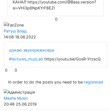
КАНАЛ https://youtube.com/@Bass.version?
si=VHi3p6NpKYrF8EZI
0
FanZone
Ратуш Влад
14:08
18.06.2022
шукаю звукорежисера
#lectures_muzLab
https://youtu.be/GosR-YrzscQ
0
0
In order to do the posts you need to be
registered
Адміністрація
Masha Music
20:48
25.06.2019