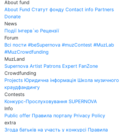
About fund
About Fund
Статут фонду
Contact info
Partners
Donate
News
Події
Інтерв`ю
Рецензії
Forum
Всі пости
#beSupernova
#muzContest
#MuzLab
#MuzCrowdfunding
MuzLand
Supernova
Artist
Patrons
Expert
FanZone
Crowdfunding
Projects
Юридична інформація
Школа музичного
краудфандингу
Contests
Конкурс-Прослуховування SUPERNOVA
Info
Public offer
Правила порталу
Privacy Policy
extra
Згода батьків на участь у конкурсі
Правила