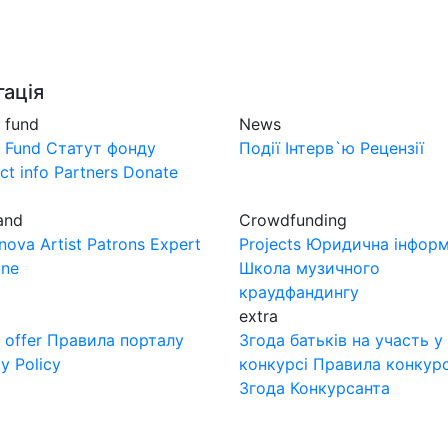
About fund
News
MuzLand
Forum
Crowdf
гація
 fund
News
 Fund
Статут фонду
Події
Інтерв`ю
Рецензії
ct info
Partners
Donate
and
Crowdfunding
nova
Artist
Patrons
Expert
Projects
Юридична інформ
one
Школа музичного
краудфандингу
extra
 offer
Правила порталу
Згода батьків на участь у
y Policy
конкурсі
Правила конкур
Згода Конкурсанта