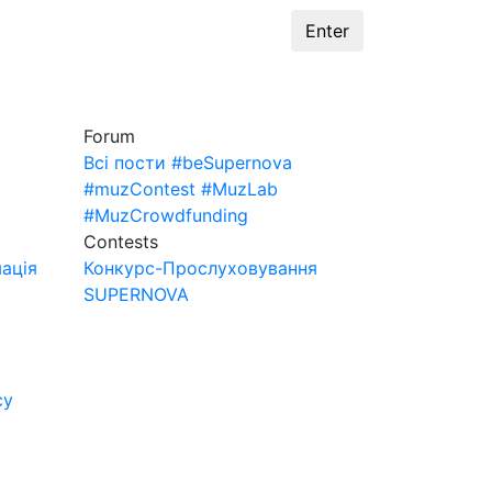
unding
#MuzLab
Contests
Enter
Forum
Всі пости
#beSupernova
#muzContest
#MuzLab
#MuzCrowdfunding
Contests
ація
Конкурс-Прослуховування
SUPERNOVA
су