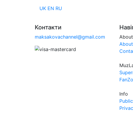
UK
EN
RU
Контакти
Наві
maksakovachannel@gmail.com
About
About
Conta
MuzL
Super
FanZ
Info
Public
Privac