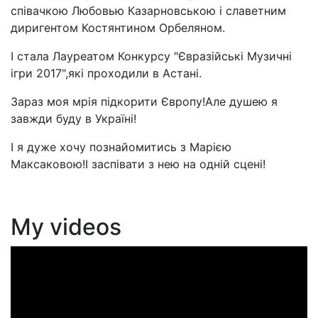
співачкою Любовью Казарновською і славетним
диригентом Костянтином Орбеляном.
І стала Лауреатом Конкурсу "Євразійські Музичні
ігри 2017",які проходили в Астані.
Зараз моя мрія підкорити Європу!Але душею я
завжди буду в Україні!
І я дуже хочу познайомитись з Марією
Максаковою!І заспівати з нею на одній сцені!
My videos