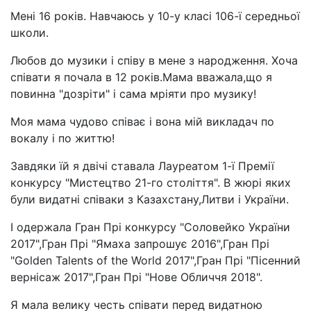
Мені 16 років. Навчаюcь у 10-у класі 106-ї середньої
школи.
Любов до музики і співу в мене з народження. Хоча
співати я почала в 12 років.Мама вважала,що я
повинна "дозріти" і сама мріяти про музику!
Моя мама чудово співає і вона мій викладач по
вокалу і по життю!
Завдяки їй я двічі ставала Лауреатом 1-ї Премії
конкурсу "Мистецтво 21-го століття". В жюрі яких
були видатні співаки з Казахстану,Литви і України.
І одержала Гран Прі конкурсу "Соловейко України
2017",Гран Прі "Ямаха запрошує 2016",Гран Прі
"Golden Talents of the World 2017",Гран Прі "Пісенний
вернісаж 2017",Гран Прі "Нове Обличчя 2018".
Я мала велику честь співати перед видатною