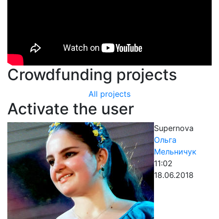
Crowdfunding projects
All projects
Activate the user
Supernova
Ольга
Мельничук
11:02
18.06.2018