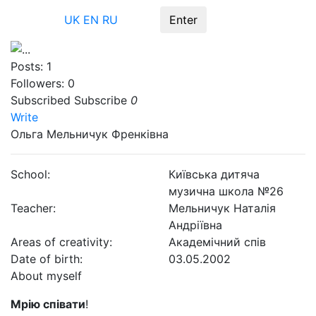
Menu
UK
EN
RU
Enter
Posts:
1
Followers:
0
Subscribed
Subscribe
0
Write
Ольга Мельничук Френківна
School:
Київська дитяча
музична школа №26
Teacher:
Мельничук Наталія
Андріївна
Areas of creativity:
Академічний спів
Date of birth:
03.05.2002
About myself
Мрію співати
!