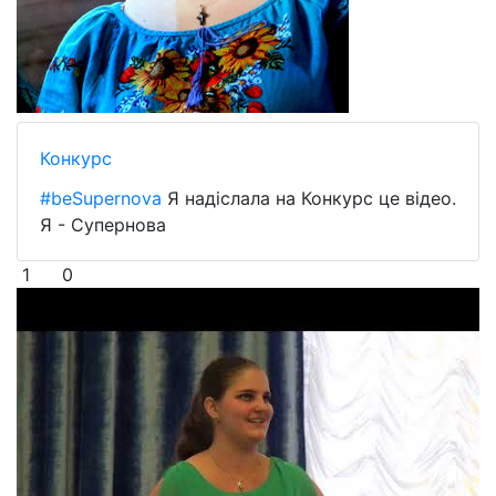
Конкурс
#beSupernova
Я надіслала на Конкурс це відео.
Я - Супернова
1
0