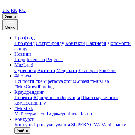
UK
EN
RU
Увійти
Меню
Про фонд
Про фонд
Статут фонду
Контакти
Партнери
Допомогти
фонду
Новини
Події
Інтерв`ю
Рецензії
MuzLand
Супернові
Артисти
Меценати
Експерти
FanZone
#Форум
Всі пости
#beSupernova
#muzContest
#MuzLab
#MuzCrowdfunding
Краудфандинг
Проекти
Юридична інформація
Школа музичного
краудфандингу
#MuzLab
Майстер-класи
Імідж-тренінги
Лекції
Конкурси
Конкурс-Прослуховування SUPERNOVA
Малі гранти
Увійти