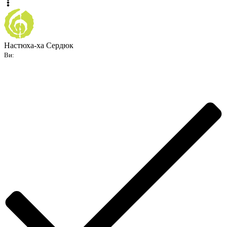
Настюха-ха Сердюк
Ви: