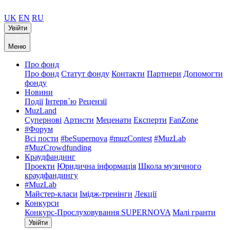
UK
EN
RU
Увійти
Меню
Про фонд
Про фонд
Статут фонду
Контакти
Партнери
Допомогти
фонду
Новини
Події
Інтерв`ю
Рецензії
MuzLand
Супернові
Артисти
Меценати
Експерти
FanZone
#Форум
Всі пости
#beSupernova
#muzContest
#MuzLab
#MuzCrowdfunding
Краудфандинг
Проекти
Юридична інформація
Школа музичного
краудфандингу
#MuzLab
Майстер-класи
Імідж-тренінги
Лекції
Конкурси
Конкурс-Прослуховування SUPERNOVA
Малі гранти
Увійти