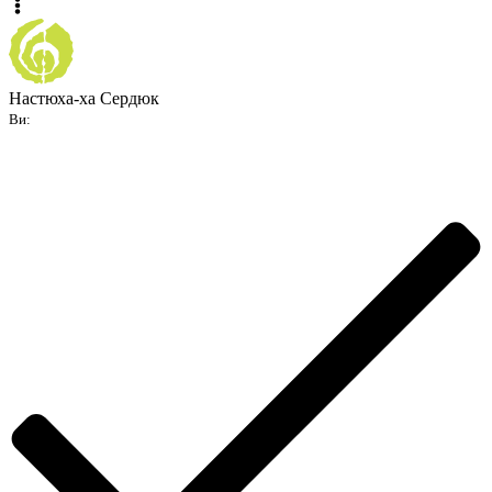
Настюха-ха Сердюк
Ви: