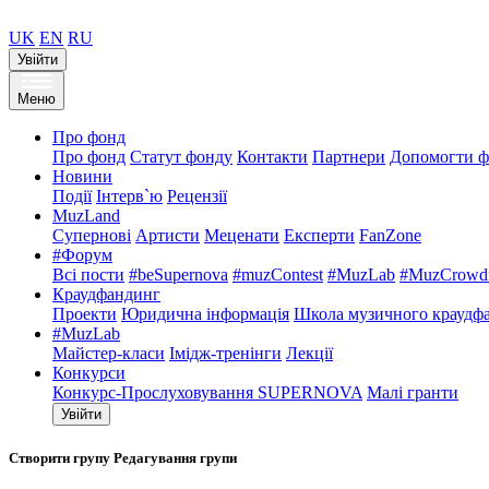
UK
EN
RU
Увійти
Меню
Про фонд
Про фонд
Статут фонду
Контакти
Партнери
Допомогти ф
Новини
Події
Інтерв`ю
Рецензії
MuzLand
Супернові
Артисти
Меценати
Експерти
FanZone
#Форум
Всі пости
#beSupernova
#muzContest
#MuzLab
#MuzCrowdf
Краудфандинг
Проекти
Юридична інформація
Школа музичного краудф
#MuzLab
Майстер-класи
Імідж-тренінги
Лекції
Конкурси
Конкурс-Прослуховування SUPERNOVA
Малі гранти
Увійти
Створити групу
Редагування групи