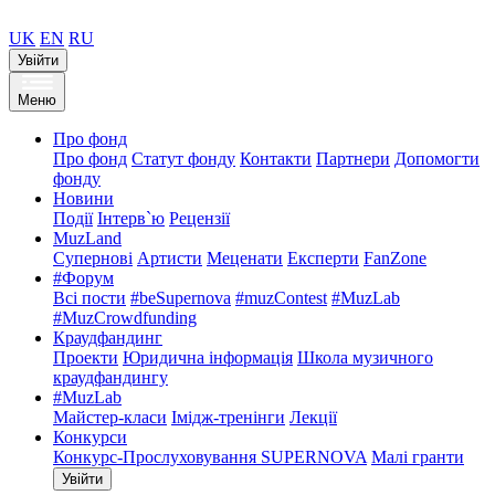
UK
EN
RU
Увійти
Меню
Про фонд
Про фонд
Статут фонду
Контакти
Партнери
Допомогти
фонду
Новини
Події
Інтерв`ю
Рецензії
MuzLand
Супернові
Артисти
Меценати
Експерти
FanZone
#Форум
Всі пости
#beSupernova
#muzContest
#MuzLab
#MuzCrowdfunding
Краудфандинг
Проекти
Юридична інформація
Школа музичного
краудфандингу
#MuzLab
Майстер-класи
Імідж-тренінги
Лекції
Конкурси
Конкурс-Прослуховування SUPERNOVA
Малі гранти
Увійти