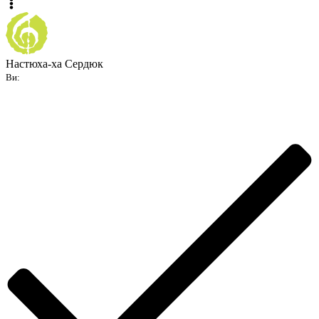
Настюха-ха Сердюк
Ви: