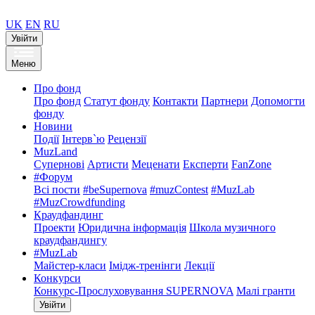
UK
EN
RU
Увійти
Меню
Про фонд
Про фонд
Статут фонду
Контакти
Партнери
Допомогти
фонду
Новини
Події
Інтерв`ю
Рецензії
MuzLand
Супернові
Артисти
Меценати
Експерти
FanZone
#Форум
Всі пости
#beSupernova
#muzContest
#MuzLab
#MuzCrowdfunding
Краудфандинг
Проекти
Юридична інформація
Школа музичного
краудфандингу
#MuzLab
Майстер-класи
Імідж-тренінги
Лекції
Конкурси
Конкурс-Прослуховування SUPERNOVA
Малі гранти
Увійти