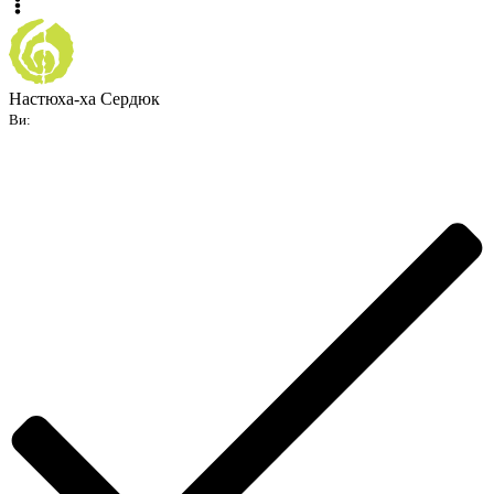
Настюха-ха Сердюк
Ви: