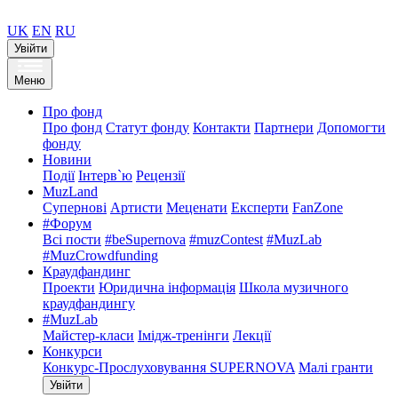
UK
EN
RU
Увійти
Меню
Про фонд
Про фонд
Статут фонду
Контакти
Партнери
Допомогти
фонду
Новини
Події
Інтерв`ю
Рецензії
MuzLand
Супернові
Артисти
Меценати
Експерти
FanZone
#Форум
Всі пости
#beSupernova
#muzContest
#MuzLab
#MuzCrowdfunding
Краудфандинг
Проекти
Юридична інформація
Школа музичного
краудфандингу
#MuzLab
Майстер-класи
Імідж-тренінги
Лекції
Конкурси
Конкурс-Прослуховування SUPERNOVA
Малі гранти
Увійти