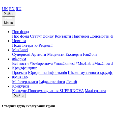
UK
EN
RU
Увійти
Меню
Про фонд
Про фонд
Статут фонду
Контакти
Партнери
Допомогти ф
Новини
Події
Інтерв`ю
Рецензії
MuzLand
Супернові
Артисти
Меценати
Експерти
FanZone
#Форум
Всі пости
#beSupernova
#muzContest
#MuzLab
#MuzCrowdf
Краудфандинг
Проекти
Юридична інформація
Школа музичного краудф
#MuzLab
Майстер-класи
Імідж-тренінги
Лекції
Конкурси
Конкурс-Прослуховування SUPERNOVA
Малі гранти
Увійти
Створити групу
Редагування групи