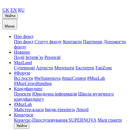
UK
EN
RU
Увійти
Меню
Про фонд
Про фонд
Статут фонду
Контакти
Партнери
Допомогти
фонду
Новини
Події
Інтерв`ю
Рецензії
MuzLand
Супернові
Артисти
Меценати
Експерти
FanZone
#Форум
Всі пости
#beSupernova
#muzContest
#MuzLab
#MuzCrowdfunding
Краудфандинг
Проекти
Юридична інформація
Школа музичного
краудфандингу
#MuzLab
Майстер-класи
Імідж-тренінги
Лекції
Конкурси
Конкурс-Прослуховування SUPERNOVA
Малі гранти
Увійти