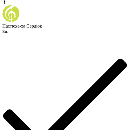
Настюха-ха Сердюк
Ви: