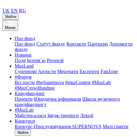
UK
EN
RU
Увійти
Меню
Про фонд
Про фонд
Статут фонду
Контакти
Партнери
Допомогти
фонду
Новини
Події
Інтерв`ю
Рецензії
MuzLand
Супернові
Артисти
Меценати
Експерти
FanZone
#Форум
Всі пости
#beSupernova
#muzContest
#MuzLab
#MuzCrowdfunding
Краудфандинг
Проекти
Юридична інформація
Школа музичного
краудфандингу
#MuzLab
Майстер-класи
Імідж-тренінги
Лекції
Конкурси
Конкурс-Прослуховування SUPERNOVA
Малі гранти
Увійти