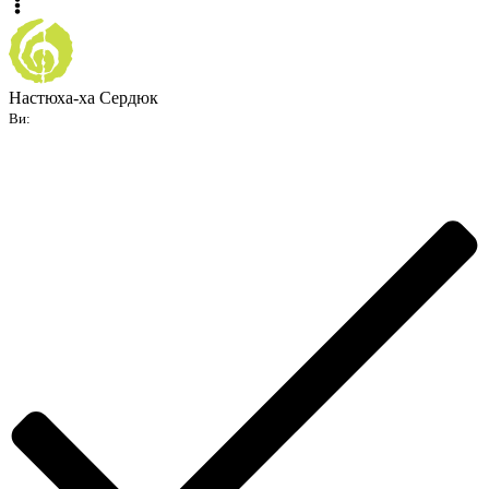
Настюха-ха Сердюк
Ви: