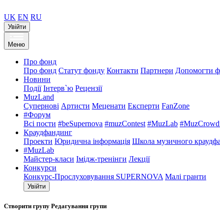
UK
EN
RU
Увійти
Меню
Про фонд
Про фонд
Статут фонду
Контакти
Партнери
Допомогти ф
Новини
Події
Інтерв`ю
Рецензії
MuzLand
Супернові
Артисти
Меценати
Експерти
FanZone
#Форум
Всі пости
#beSupernova
#muzContest
#MuzLab
#MuzCrowdf
Краудфандинг
Проекти
Юридична інформація
Школа музичного краудф
#MuzLab
Майстер-класи
Імідж-тренінги
Лекції
Конкурси
Конкурс-Прослуховування SUPERNOVA
Малі гранти
Увійти
Створити групу
Редагування групи